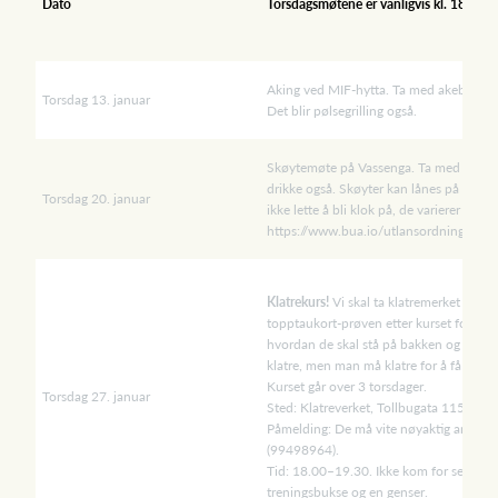
Dato
Torsdagsmøtene er vanligvis kl. 18.00-
Aking ved MIF-hytta. Ta med akebrett, si
Torsdag 13. januar
Det blir pølsegrilling også.
Skøytemøte på Vassenga. Ta med skøyte
drikke også. Skøyter kan lånes på utst
Torsdag 20. januar
ikke lette å bli klok på, de varierer visst
https://www.bua.io/utlansordninger/d
Klatrekurs!
Vi skal ta klatremerket for v
topptaukort-prøven etter kurset for å kun
hvordan de skal stå på bakken og sikre an
klatre, men man må klatre for å få klatr
Kurset går over 3 torsdager.
Torsdag 27. januar
Sted: Klatreverket, Tollbugata 115 på
Påmelding: De må vite nøyaktig antall, 
(99498964).
Tid: 18.00–19.30. Ikke kom for seint.Ta p
treningsbukse og en genser.