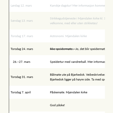
Lørdag 12. mars
Kanskje dagstur! Mer informasjon kommer. (ISF
Strikkegudstjeneste i Mjøndalen kirke kl. 11. Sp
Søndag 13. mars
velkomne, med eller uten strikketøy!
Torsdag 17. mars
Astronomi. Mjøndalen kirke
Torsdag 24. mars
Ikke speidermøte..
Jo, det blir speidermøte! Fo
26.–27. mars
Speidertur med vandrerball. Mer informasjon 
Bålmøte ute på Bjørkedok. Veibeskrivelse: Kjør 
Torsdag 31. mars
Bjørkedok ligger på høyre side. Ta med speiderkn
Torsdag 7. april
Påskemøte. Mjøndalen kirke
God påske!