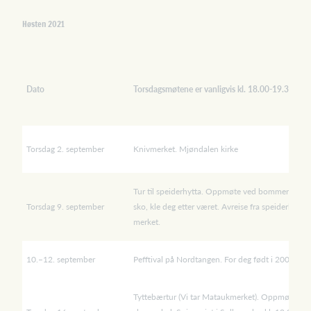
Høsten 2021
Dato
Torsdagsmøtene er vanligvis kl. 18.00-19.30
Torsdag 2. september
Knivmerket. Mjøndalen kirke
Tur til speiderhytta. Oppmøte ved bommen kl. 1
Torsdag 9. september
sko, kle deg etter været. Avreise fra speiderhytta 
merket.
10.–12. september
Pefftival på Nordtangen. For deg født i 2006–20
Tyttebærtur (Vi tar Mataukmerket). Oppmøte på p