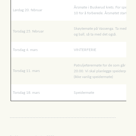
Årsmøte i Buskerud krets. For speidere 
Lørdag 20. februar
10 for å forberede. Årsmøtet starter kl. 
Skøytemøte på Vassenga. Ta med skøyter
Torsdag 25. februar
og ball, så ta med det også.
Torsdag 4. mars
VINTERFERIE
Patruljeførermøte for de som går på un
Torsdag 11. mars
20.00. Vi skal planlegge speiderprogr
(Ikke vanlig speidermøte)
Torsdag 18. mars
Speidermøte
----------------------------------------------------------------------