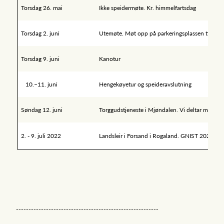
Torsdag 26. mai
Ikke speidermøte. Kr. himmelfartsdag
Torsdag 2. juni
Utemøte. Møt opp på parkeringsplassen til de
Torsdag 9. juni
Kanotur
10.–11. juni
Hengekøyetur og speideravslutning
Søndag 12. juni
Torggudstjeneste i Mjøndalen. Vi deltar med tek
2. - 9. juli 2022
Landsleir i Forsand i Rogaland. GNIST 2022!
gn
---------------------------------------------------------