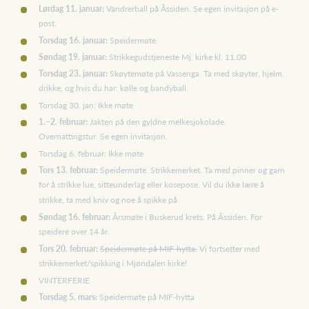
Lørdag 11. januar:
Vandrerball på Åssiden. Se egen invitasjon på e-
post.
Torsdag 16. januar:
Speidermøte.
Søndag 19. januar:
Strikkegudstjeneste Mj. kirke kl. 11.00
Torsdag 23. januar:
Skøytemøte på Vassenga. Ta med skøyter, hjelm,
drikke, og hvis du har: kølle og bandyball.
Torsdag 30. jan: Ikke møte
1.–2. februar:
Jakten på den gyldne melkesjokolade.
Overnattingstur. Se egen invitasjon.
Torsdag 6. februar: Ikke møte
Tors 13. februar:
Speidermøte. Strikkemerket. Ta med pinner og garn
for å strikke lue, sitteunderlag eller kosepose. Vil du ikke lære å
strikke, ta med kniv og noe å spikke på.
Søndag 16. februar:
Årsmøte i Buskerud krets. På Åssiden. For
speidere over 14 år.
Tors 20. februar:
Speidermøte på MIF-hytta.
Vi fortsetter med
strikkemerket/spikking i Mjøndalen kirke!
VINTERFERIE
Torsdag 5. mars:
Speidermøte på MIF-hytta