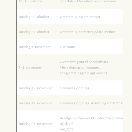
16.-18. oktober
Jota/Joti – Mer informasjon kommer
Torsdag 22. oktober
Utemøte. Vi tar tre-merket
Torsdag 29. oktober
Utemøte. Vi fortsetter på tre-merket
Torsdag 5. november
Ikke møte
Overnattingstur til speiderhytta.
7.-8. november
Mer informasjon kommer.
Omgjort til dagstur pga korona
Torsdag 12. november
Hemmelig oppdrag.
Torsdag 19. november
Hemmelig oppdrag. Avlyst, og erstattet av dags
Vi selger kortpakker til inntekt for speideren. K
Torsdag 26. november
og skjerf.
AVLYST!