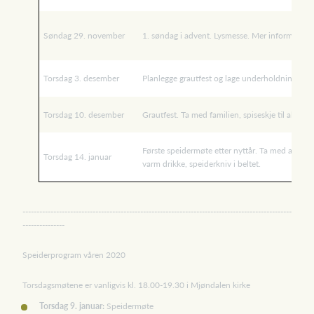
Søndag 29. november
1. søndag i advent. Lysmesse. Mer informasjo
Torsdag 3. desember
Planlegge grautfest og lage underholdning
Torsdag 10. desember
Grautfest. Ta med familien, spiseskje til alle. S
Første speidermøte etter nyttår. Ta med akebrett
Torsdag 14. januar
varm drikke, speiderkniv i beltet.
------------------------------------------------------------------------------------------------
---------------
Speiderprogram våren 2020
Torsdagsmøtene er vanligvis kl. 18.00-19.30 i Mjøndalen kirke
Torsdag 9. januar:
Speidermøte