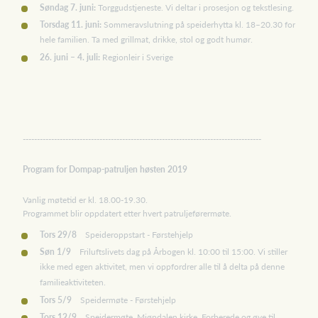
Søndag 7. juni:
Torggudstjeneste. Vi deltar i prosesjon og tekstlesing.
Torsdag 11. juni:
Sommeravslutning på speiderhytta kl. 18–20.30 for
hele familien. Ta med grillmat, drikke, stol og godt humør.
26. juni – 4. juli:
Regionleir i Sverige
------------------------------------------------------------------------------------
Program for Dompap-patruljen høsten 2019
Vanlig møtetid er kl. 18.00-19.30.
Programmet blir oppdatert etter hvert patruljeførermøte.
Tors 29/8
Speideroppstart - Førstehjelp
Søn 1/9
Friluftslivets dag på Årbogen kl. 10:00 til 15:00. Vi stiller
ikke med egen aktivitet, men vi oppfordrer alle til å delta på denne
familieaktiviteten.
Tors 5/9
Speidermøte - Førstehjelp
Tors 12/9
Speidermøte. Mjøndalen kirke. Forberede og øve til