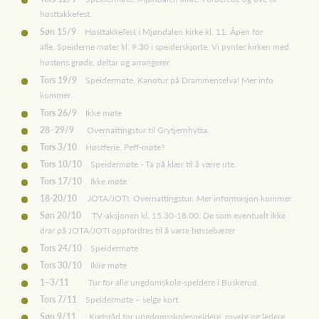
høsttakkefest.
Søn 15/9
Høsttakkefest i Mjøndalen kirke kl. 11. Åpen for
alle. Speiderne møter kl. 9.30 i speiderskjorte. Vi pynter kirken med
høstens grøde, deltar og arrangerer.
Tors 19/9
Speidermøte. Kanotur på Drammenselva! Mer info
kommer.
Tors 26/9
Ikke møte
28–29/9
Overnattingstur til Grytjernhytta.
Tors 3/10
Høstferie. Peff-møte?
Tors 10/10
Speidermøte - Ta på klær til å være ute.
Tors 17/10
Ikke møte
18-20/10
JOTA/JOTI. Overnattingstur. Mer informasjon kommer.
Søn 20/10
TV-aksjonen kl. 15.30-18.00. De som eventuelt ikke
drar på JOTA/JOTI oppfordres til å være bøssebærer
Tors 24/10
Speidermøte
Tors 30/10
Ikke møte
1–3/11
Tur for alle ungdomskole-speidere i Buskerud.
Tors 7/11
Speidermøte – selge kort
Søn 9/11
Kretsråd for ungdomsskolespeidere, rovere og ledere