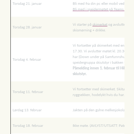
Torsdag 21. januar
Bli med fra din pc eller mobil ved å klik
Bli med i speidermøtet på Teams.
Vi starter på
skimerket
og avslutter «Fø
Torsdag 28. januar
skismørning + drikke.
Vi fortsetter på skimerket med en kvel
17.30. Vi avslutter møtet kl. 20.30. Lån
har (Down under på Samfunnshuset). Hvis 
Torsdag 4. februar
speidergruppa skiutstyr i bakken til deg
Påmelding innen 1. februar til Hilde (s
skiutstyr.
Vi fortsetter med skimerket. Skitur med 
Torsdag 11. februar
ryggsekken, hodelykt hvis du har. Leder
Lørdag 13. februar
Jakten på den gylne melkesjokolade p
Torsdag 18. februar
Ikke møte. (AVLYST/UTSATT: Patruljefør