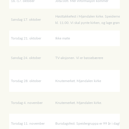
16.-17. oktober
Jota/Joti. Mer informasjon kommer
Høsttakkefest i Mjøndalen kirke. Speiderne møter
Søndag 17. oktober
kl. 11.00. Vi skal pynte kirken, og lage grønnsak
Torsdag 21. oktober
Ikke møte
Søndag 24. oktober
TV-aksjonen. Vi er bøssebærere
Torsdag 28. oktober
Knutemerket. Mjøndalen kirke
Torsdag 4. november
Knutemerket. Mjøndalen kirke.
Torsdag 11. november
Bursdagsfest: Speidergruppa er 99 år i dag!