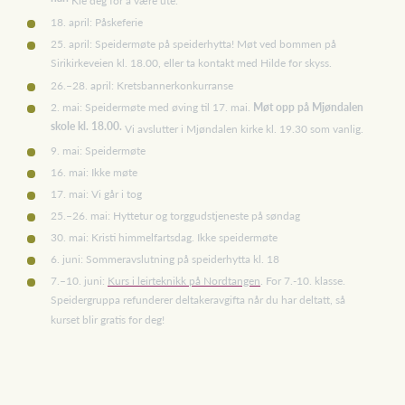
Kle deg for å være ute.
18. april: Påskeferie
25. april: Speidermøte på speiderhytta! Møt ved bommen på
Sirikirkeveien kl. 18.00, eller ta kontakt med Hilde for skyss.
26.–28. april: Kretsbannerkonkurranse
2. mai: Speidermøte med øving til 17. mai.
Møt opp på Mjøndalen
skole kl. 18.00.
Vi avslutter i Mjøndalen kirke kl. 19.30 som vanlig.
9. mai: Speidermøte
16. mai: Ikke møte
17. mai: Vi går i tog
25.–26. mai: Hyttetur og torggudstjeneste på søndag
30. mai: Kristi himmelfartsdag. Ikke speidermøte
6. juni: Sommeravslutning på speiderhytta kl. 18
7.–10. juni:
Kurs i leirteknikk på Nordtangen
. For 7.-10. klasse.
Speidergruppa refunderer deltakeravgifta når du har deltatt, så
kurset blir gratis for deg!