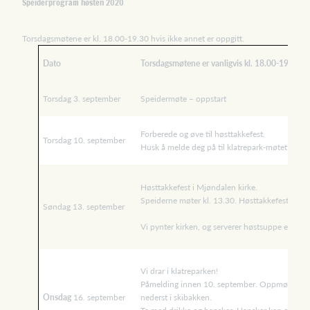
Speiderprogram høsten 2020
Torsdagsmøtene er kl. 18.00-19.30 hvis ikke annet er oppgitt.
Dato
Torsdagsmøtene er vanligvis kl. 18.00-19.30
Torsdag 3. september
Speidermøte – oppstart
Forberede og øve til høsttakkefest.
Torsdag 10. september
Husk å melde deg på til klatrepark-møtet!
Høsttakkefest i Mjøndalen kirke.
Speiderne møter kl. 13.30. Høsttakkefesten star
Søndag 13. september
Vi pynter kirken, og serverer høstsuppe etter g
Vi drar i klatreparken!
Påmelding innen 10. september. Oppmøte kl. 1
Onsdag
16. september
nederst i skibakken.