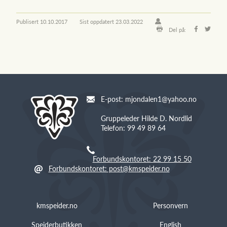
Publisert
10.10.2017
Sist oppdatert
23.03.2022
Del på:
E-post: mjondalen1@yahoo.no
Gruppeleder Hilde D. Nordlid
Telefon: 99 49 89 64
Forbundskontoret: 22 99 15 50
Forbundskontoret: post@kmspeider.no
kmspeider.no
Personvern
Speiderbutikken
English