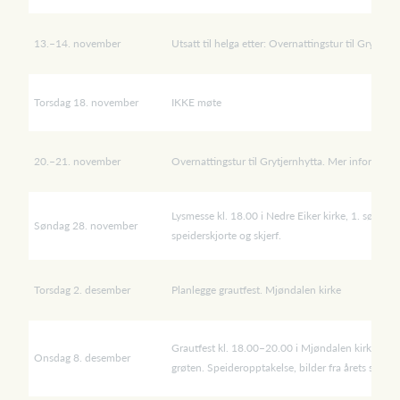
13.–14. november
Utsatt til helga etter: Overnattingstur til Grytj
Torsdag 18. november
IKKE møte
20.–21. november
Overnattingstur til Grytjernhytta. Mer informas
Lysmesse kl. 18.00 i Nedre Eiker kirke, 1. søndag
Søndag 28. november
speiderskjorte og skjerf.
Torsdag 2. desember
Planlegge grautfest. Mjøndalen kirke
Grautfest kl. 18.00–20.00 i Mjøndalen kirke. Ta m
Onsdag 8. desember
grøten. Speideropptakelse, bilder fra årets som g