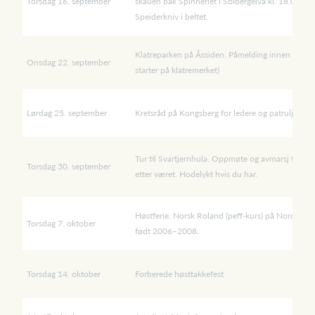
Torsdag 16. september
skauen bak Spinneriet i Solbergelva kl. 18.00. Ta
Speiderkniv i beltet.
Klatreparken på Åssiden. Påmelding innen lørdag 
Onsdag 22. september
starter på klatremerket)
Lørdag 25. september
Kretsråd på Kongsberg for ledere og patruljeføre
Tur til Svartjernhula. Oppmøte og avmarsj fra Bj
Torsdag 30. september
etter været. Hodelykt hvis du har.
Høstferie. Norsk Roland (peff-kurs) på Nordtange
Torsdag 7. oktober
født 2006–2008.
Torsdag 14. oktober
Forberede høsttakkefest