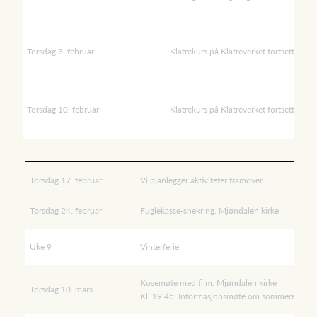
Torsdag 3. februar
Klatrekurs på Klatreverket fortsetter
Torsdag 10. februar
Klatrekurs på Klatreverket fortsetter
Torsdag 17. februar
Vi planlegger aktiviteter framover.
Torsdag 24. februar
Fuglekasse-snekring. Mjøndalen kirke
Uke 9
Vinterferie
Kosemøte med film. Mjøndalen kirke
Torsdag 10. mars
Kl. 19.45: Informasjonsmøte om sommerens leir 