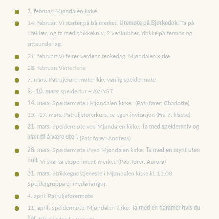
7. februar: Mjøndalen kirke.
14. februar: Vi starter på bålmerket.
Utemøte på Bjørkedok
. Ta på
uteklær, og ta med spikkekniv, 2 vedkubber, drikke på termos og
sitteunderlag.
21. februar: Vi feirer verdens tenkedag. Mjøndalen kirke
28. februar: Vinterferie
7. mars: Patrujeførermøte. Ikke vanlig speidermøte.
9.–10. mars
: speidertur – AVLYST
14. mars
: Speidermøte i Mjøndalen kirke. (Patr.fører: Charlotte)
15.–17. mars: Patruljeførerkurs, se egen invitasjon (Fra 7. klasse)
21. mars
: Speidermøte ved Mjøndalen kirke.
Ta med speiderkniv og
klær til å være ute i.
(Patr.fører: Andreas)
28. mars
: Speidermøte i/ved Mjøndalen kirke.
Ta med en mynt uten
hull.
Vi skal ta eksperiment-merket. (Patr.fører: Aurora)
31. mars
: Strikkegudstjeneste i Mjøndalen kirke kl. 11.00.
Speidergruppa er medarrangør.
4. april: Patruljeførermøte
11. april: Speidermøte. Mjøndalen kirke.
Ta med en hammer hvis du
har.