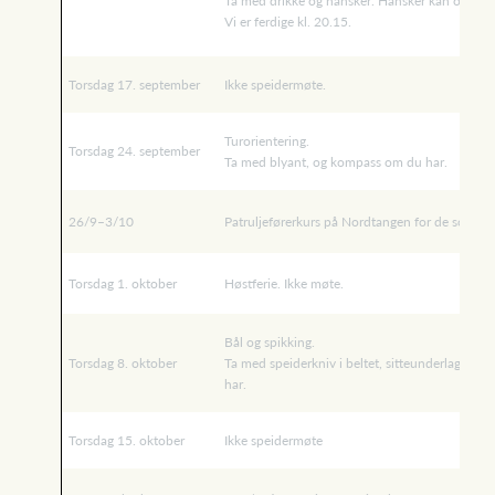
Ta med drikke og hansker. Hansker kan også kjø
Vi er ferdige kl. 20.15.
Torsdag 17. september
Ikke speidermøte.
Turorientering.
Torsdag 24. september
Ta med blyant, og kompass om du har.
26/9–3/10
Patruljeførerkurs på Nordtangen for de som er
Torsdag 1. oktober
Høstferie. Ikke møte.
Bål og spikking.
Torsdag 8. oktober
Ta med speiderkniv i beltet, sitteunderlag og 
har.
Torsdag 15. oktober
Ikke speidermøte