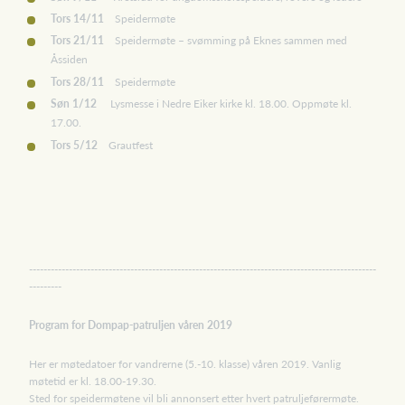
Tors 14/11
Speidermøte
Tors 21/11
Speidermøte – svømming på Eknes sammen med
Åssiden
Tors 28/11
Speidermøte
Søn 1/12
Lysmesse i Nedre Eiker kirke kl. 18.00. Oppmøte kl.
17.00.
Tors 5/12
Grautfest
------------------------------------------------------------------------------------------------
---------
Program for Dompap-patruljen våren 2019
Her er møtedatoer for vandrerne (5.-10. klasse) våren 2019. Vanlig
møtetid er kl. 18.00-19.30.
Sted for speidermøtene vil bli annonsert etter hvert patruljeførermøte.