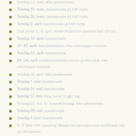
Torsdag 12. mars: Ikke speidermøte.
Torsdag 19. mars:
Speidermøte på MIF-hytta
Torsdag 26. mars:
Speidermøte på MIF-hytta
Torsdag 2. april:
Speidermøte på MIF-hytta
God påske! 3.–8. april: Vinter-Roland for speidere født '05-'03.
Torsdag 16. april:
Speidermøte.
17.-19. april:
Patruljeførerkurs. Mer informasjon kommer
Torsdag 23. april:
Speidermøte.
24.–26. april
: Kretsbannerkonkurranse og NM-uttak. Mer
informasjon kommer.
Torsdag 30. april: Ikke speidermøte
Torsdag 7. mai:
Speidermøte
Torsdag 14. mai:
Speidermøte
Søndag 17. mai:
Hipp hurra! Vi går i tog
Torsdag 21. mai: Kr. himmelfartsdag. Ikke speidermøte.
Torsdag 28. mai:
Speidermøte
Torsdag 4. juni:
Speidermøte
5.–7. juni:
NM i speiding i Bergen for patruljene som kvalifiserer seg
på NM-uttaket.