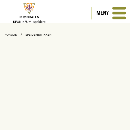
MENY
MJØNDALEN
KFUK-KFUM-
speidere
FORSIDE
SPEIDERBUTIKKEN